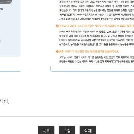
례집]
목록
수정
삭제