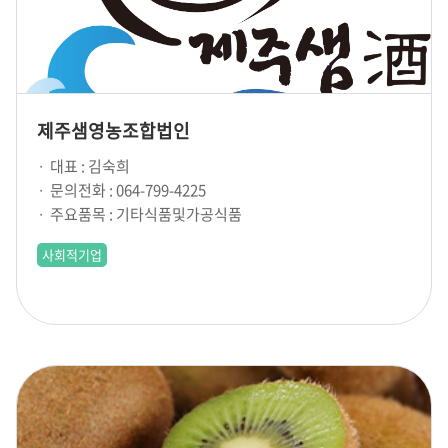
제주샘영농조합법인
대표 : 김숙희
문의전화 : 064-799-4225
주요품목 : 기타식품및가공식품
사회적기업