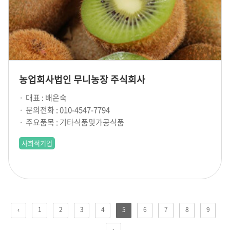
농업회사법인 무니농장 주식회사
대표 : 배은숙
문의전화 : 010-4547-7794
주요품목 : 기타식품및가공식품
사회적기업
‹
1
2
3
4
5
6
7
8
9
›