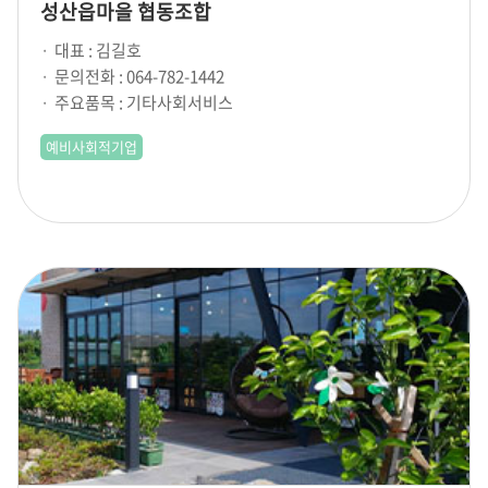
성산읍마을 협동조합
대표 : 김길호
문의전화 : 064-782-1442
주요품목 : 기타사회서비스
예비사회적기업