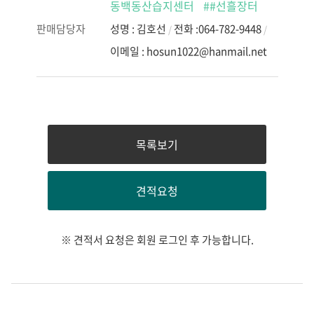
동백동산습지센터
##선흘장터
판매담당자
성명 : 김호선
전화 :064-782-9448
/
/
이메일 : hosun1022@hanmail.net
목록보기
견적요청
※ 견적서 요청은 회원 로그인 후 가능합니다.