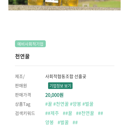
예비사회적기업
천연꿀
제조/
사회적협동조합 선흘곶
판매원
기업정보 보기
20,000원
판매가격
#꿀 #천연꿀 #양봉 #벌꿀
상품Tag
##제주
##꿀
##천연꿀
##
검색키워드
양봉
#벌꿀
##