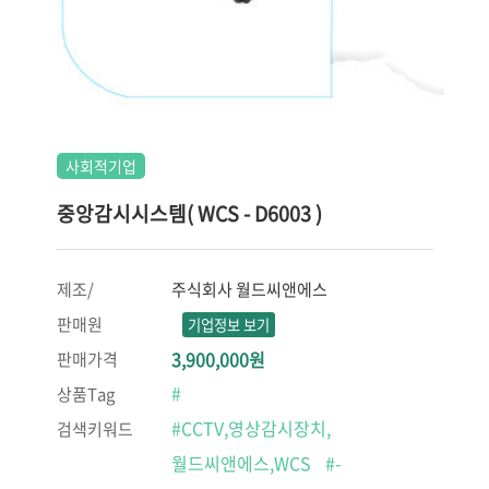
사회적기업
중앙감시시스템( WCS - D6003 )
제조/
주식회사 월드씨앤에스
판매원
기업정보 보기
3,900,000원
판매가격
#
상품Tag
#CCTV,영상감시장치,
검색키워드
월드씨앤에스,WCS
#-